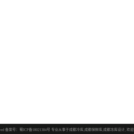
erved 备案号：
蜀ICP备18021384号
专业从事于
成都冷库
,
成都保鲜库
,
成都冻库设计
, 欢