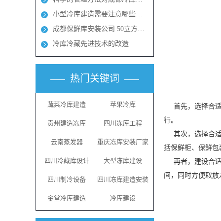
小型冷库建造需要注意哪些地方呢？成都冻库多少钱？
成都保鲜库安装公司 50立方保鲜冻库多少钱
冷库冷藏先进技术的改造
热门关键词
蔬菜冷库建造
苹果冷库
首先，选择合适
行。
贵州建造冻库
四川冻库工程
其次，选择合适的
云南蒸发器
重庆冻库安装厂家
括保鲜柜、保鲜包
四川冷藏库设计
大型冻库建设
再者，建设合适的
间，同时方便取放
四川制冷设备
四川冻库建造安装
金堂冷库建造
冷库建设