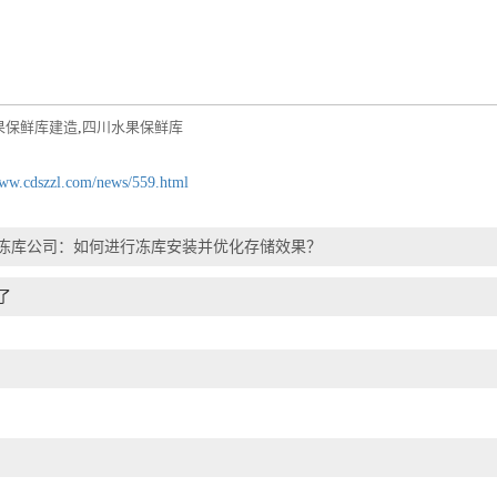
果保鲜库建造
,
四川水果保鲜库
www.cdszzl.com/news/559.html
冻库公司：如何进行冻库安装并优化存储效果？
了